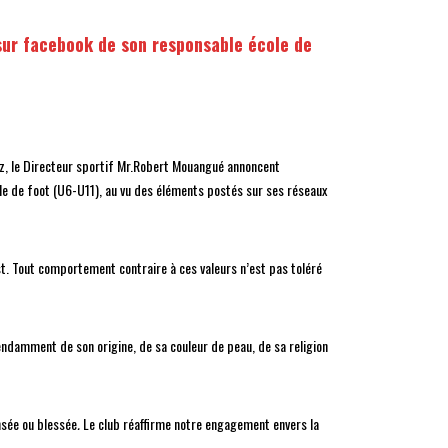
 sur facebook de son responsable école de
lez, le Directeur sportif Mr.Robert Mouangué annoncent
le de foot (U6-U11), au vu des éléments postés sur ses réseaux
est. Tout comportement contraire à ces valeurs n’est pas toléré
ndamment de son origine, de sa couleur de peau, de sa religion
nsée ou blessée
.
Le club réaffirme notre engagement envers la