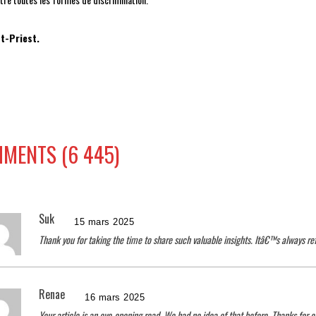
t-Priest.
MENTS (6 445)
Suk
15 mars 2025
Thank you for taking the time to share such valuable insights. Itâ€™s always ref
Renae
16 mars 2025
Your article is an eye-opening read. We had no idea of that before. Thanks for e