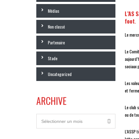
Médias
L’AS 
foot
.
Non classé
Le mercr
Partenaire
Le Comit
Stade
aujourd’
sociaux 
Uncategorized
Les vale
et ferm
ARCHIVE
Le club 
ou de to
Archive
Sélectionner un mois
L’ASSP t
lutte co