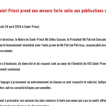
Saint-Priest prend une mesure forte suite aux publications
edi 24 avril 2024 à Saint-Priest,
é directeur, le Maire de Saint-Priest Mr.Gilles Gascon, le Président Mr.Patrick Gonza
hui le licenciement immédiat pour faute grave de Mr.Patrick Petricca, responsable éco
personnels.
urs d’inclusion, de diversité et de respect sont au cœur de l’identité de l’AS Saint-Pri
ement condamné.
s’engage à promouvoir un environnement où chacun se sent respecté et valorisé, indépe
utes autres caractéristiques personnelles.
ient à présenter ses excuses les plus sincères à toute personne qui a pu se sentir offe
ntre toutes les formes de discrimination.