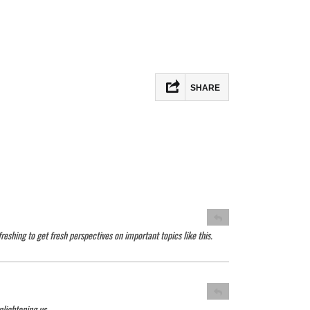
SHARE
Facebook
Twitter
Email
Partager
reshing to get fresh perspectives on important topics like this.
nlightening us.