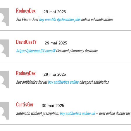
RodneyDex
29 mai 2025
Ero Pharm Fast
buy erectile dysfunction pills
online ed medications
DavidCastY
29 mai 2025
https://pharmau24.com/#
Discount pharmacy Australia
RodneyDex
29 mai 2025
buy antibiotics for uti
buy antibiotics online
cheapest antibiotics
CurtisGer
30 mai 2025
antibiotic without presription:
buy antibiotics online uk
– best online doctor for 