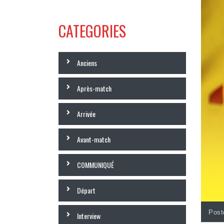
CATEGORIES
Anciens
Après-match
Arrivée
Avant-match
COMMUNIQUÉ
Départ
Post
Interview